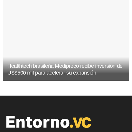
Healthtech brasileña Medipreço recibe inversión de
US$500 mil para acelerar su expansión