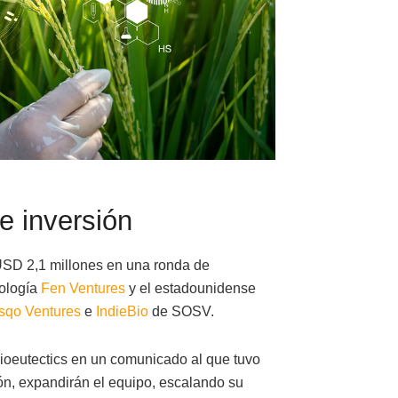
e inversión
 USD 2,1 millones en una ronda de
nología
Fen Ventures
y el estadounidense
sqo Ventures
e
IndieBio
de SOSV.
 Bioeutectics en un comunicado al que tuvo
, expandirán el equipo, escalando su