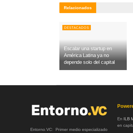
Relacionados
DESTACADOS
Escalar una startup en
América Latina ya no
depende solo del capital
Powere
En
ILB 
en capita
Entorno.VC: Primer medio especializado