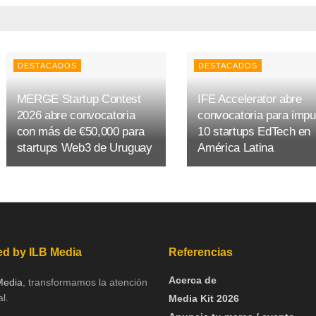
DESTACADOS
DESTACADOS
MERGE Startup Contest
IFE Accelerator abre
2026 abre convocatoria
convocatoria para impu
con más de €50,000 para
10 startups EdTech en
startups Web3 de Uruguay
América Latina
d by ILB Media
Referencias
Acerca de
Media
, transformamos la atención
l.
Media Kit 2026