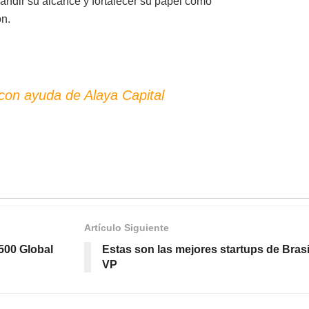
andir su alcance y fortalecer su papel como
ón.
on ayuda de Alaya Capital
Artículo Siguiente
500 Global
Estas son las mejores startups de Bras
VP