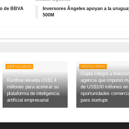
yo de BBVA
Inversores Ángeles apoyan a la urugu
500M
DESTACADOS
DESTACADOS
Dapta integra a Beezion
Runflow levanta US$1.4
agencia que impulsó m
millones para acelerar su
de US$100 millones en
plataforma de inteligencia
oportunidades comerci
artificial empresarial
para startups