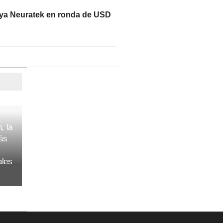
aya Neuratek en ronda de USD
, la
ás
ales