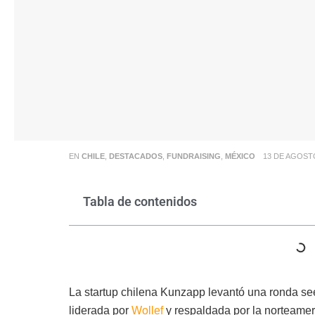
EN
CHILE
,
DESTACADOS
,
FUNDRAISING
,
MÉXICO
13 DE AGOST
Tabla de contenidos
La startup chilena Kunzapp levantó una ronda se
liderada por
Wollef
y respaldada por la norteame