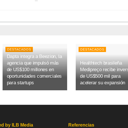
DESTACADOS
DESTACADOS
Dapta integra a Beezion, la
agencia que impulsó más
Healthtech brasileña
de US$100 millones en
Medipreço recibe inver
oportunidades comerciales
de US$500 mil para
para startups
acelerar su expansión
d by ILB Media
Referencias