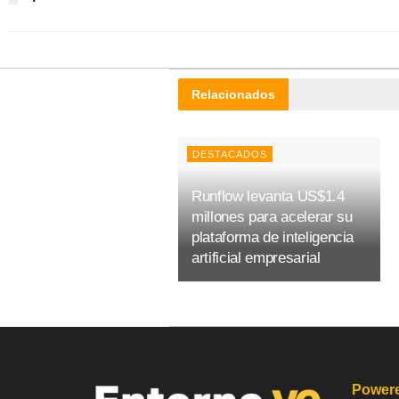
Relacionados
DESTACADOS
Runflow levanta US$1.4
millones para acelerar su
plataforma de inteligencia
artificial empresarial
Powere