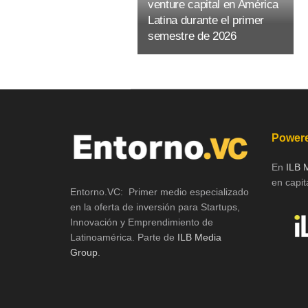
venture capital en América
Latina durante el primer
semestre de 2026
Powere
En
ILB 
en capita
Entorno.VC: Primer medio especializado
en la oferta de inversión para Startups,
Innovación y Emprendimiento de
Latinoamérica. Parte de
ILB Media
Group
.