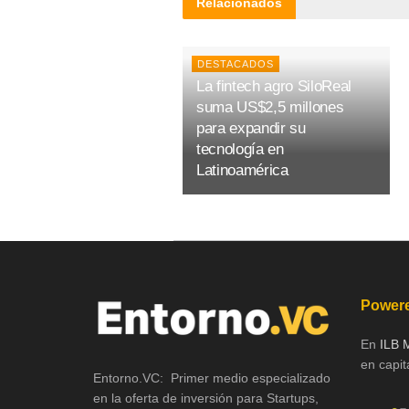
Relacionados
DESTACADOS
La fintech agro SiloReal
suma US$2,5 millones
para expandir su
tecnología en
Latinoamérica
Powere
En
ILB 
en capita
Entorno.VC: Primer medio especializado
en la oferta de inversión para Startups,