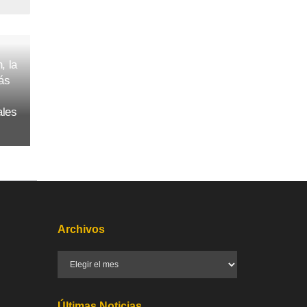
, la
ás
ales
Archivos
Últimas Noticias