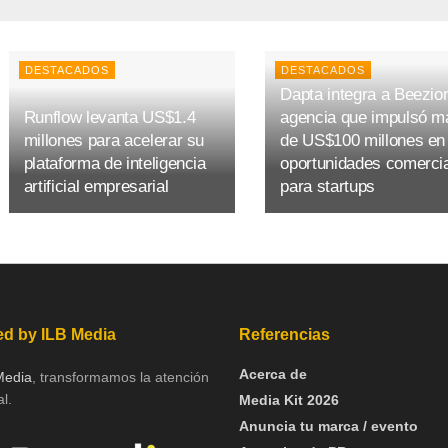
DESTACADOS
DESTACADOS
Dapta integra a Beezion
Runflow levanta US$1.4
agencia que impulsó m
millones para acelerar su
de US$100 millones en
plataforma de inteligencia
oportunidades comerci
artificial empresarial
para startups
d by ILB Media
Referencias
Acerca de
Media
, transformamos la atención
l.
Media Kit 2026
Anuncia tu marca / evento