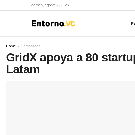
viernes, agosto 7, 2026
E
Home
Destacados
GridX apoya a 80 startu
Latam