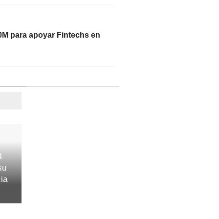
0M para apoyar Fintechs en
4
su
cia