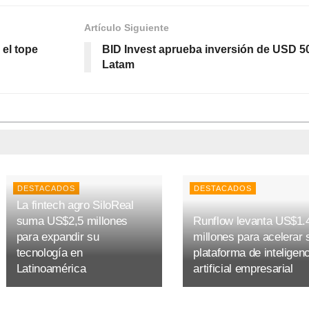
Artículo Siguiente
 el tope
BID Invest aprueba inversión de USD 5
Latam
DESTACADOS
DESTACADOS
La fintech agro SiloReal
suma US$2,5 millones
Runflow levanta US$1.
para expandir su
millones para acelerar 
tecnología en
plataforma de inteligen
Latinoamérica
artificial empresarial