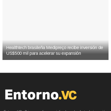
Healthtech brasileña Medipreço recibe inversión de
US$500 mil para acelerar su expansión