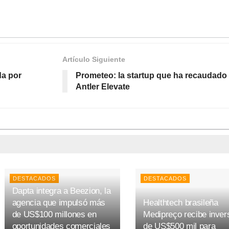
Artículo Siguiente
da por
Prometeo: la startup que ha recaudado
Antler Elevate
DESTACADOS
DESTACADOS
Dapta integra a Beezion, la
agencia que impulsó más
Healthtech brasileña
de US$100 millones en
Medipreço recibe inver
oportunidades comerciales
de US$500 mil para