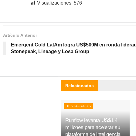
Visualizaciones:
576
Artículo Anterior
Emergent Cold LatAm logra US$500M en ronda lidera
Stonepeak, Lineage y Losa Group
Relacionados
DESTACADOS
Runflow levanta US$1.4
millones para acelerar su
plataforma de inteligencia