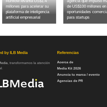
Runflow levanta US$1.4
agencia que impulsó m
millones para acelerar su
de US$100 millones en
plataforma de inteligencia
oportunidades comerci
artificial empresarial
para startups
d by ILB Media
Referencias
Acerca de
Media
, transformamos la atención
l.
Media Kit 2026
Anuncia tu marca / evento
Agencias de PR