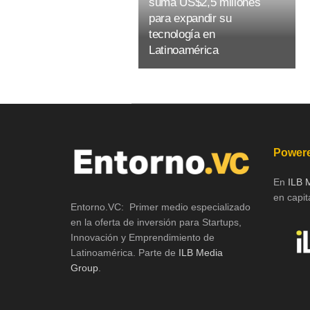
suma US$2,5 millones
para expandir su
tecnología en
Latinoamérica
Powere
En
ILB 
en capita
Entorno.VC: Primer medio especializado
en la oferta de inversión para Startups,
Innovación y Emprendimiento de
Latinoamérica. Parte de
ILB Media
Group
.