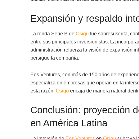
Expansión y respaldo int
La ronda Serie B de
Osigu
fue sobresuscrita, co
entre sus principales inversionistas. La incorpor
administración refuerza la visión de expansión in
persigue la compañía.
Eos Ventures, con más de 150 años de experienc
especializa en empresas que operan en la interse
esta razón,
Osigu
encaja de manera natural dentro
Conclusión: proyección de
en América Latina
La inversión de
Eos Ventures
en
Osigu
subraya l