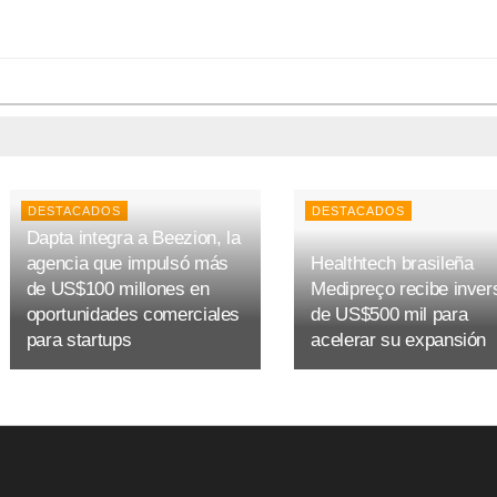
DESTACADOS
DESTACADOS
Dapta integra a Beezion, la
agencia que impulsó más
Healthtech brasileña
de US$100 millones en
Medipreço recibe inver
oportunidades comerciales
de US$500 mil para
para startups
acelerar su expansión