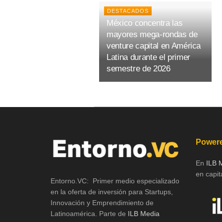
DESTACADOS
México concentra las
mayores mega-rondas de
venture capital en América
Latina durante el primer
semestre de 2026
Powere
En
ILB 
en capita
Entorno.VC: Primer medio especializado
en la oferta de inversión para Startups,
Innovación y Emprendimiento de
Latinoamérica. Parte de
ILB Media