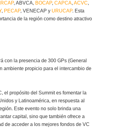
ARCAP
, ABVCA,
BOCAP
,
CAPCA
,
ACVC
,
Y
,
PECAP
, VENECAP y
URUCAP
. Esta
ortancia de la región como destino atractivo
ará con la presencia de 300 GPs (General
un ambiente propicio para el intercambio de
, el propósito del Summit es fomentar la
Unidos y Latinoamérica, en respuesta al
 región. Este evento no solo brinda una
ntar capital, sino que también ofrece a
nidad de acceder a los mejores fondos de VC