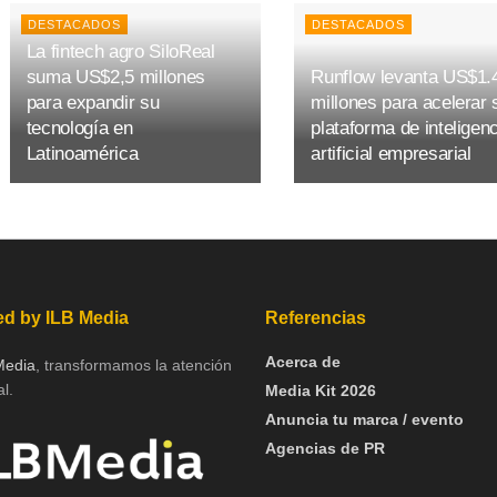
DESTACADOS
DESTACADOS
La fintech agro SiloReal
suma US$2,5 millones
Runflow levanta US$1.
para expandir su
millones para acelerar 
tecnología en
plataforma de inteligen
Latinoamérica
artificial empresarial
d by ILB Media
Referencias
Acerca de
Media
, transformamos la atención
l.
Media Kit 2026
Anuncia tu marca / evento
Agencias de PR