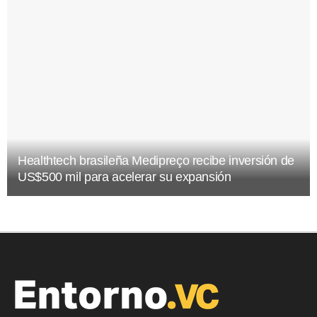
Healthtech brasileña Medipreço recibe inversión de
US$500 mil para acelerar su expansión