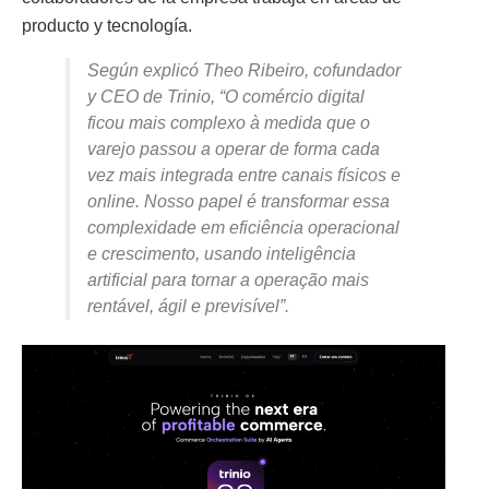
producto y tecnología.
Según explicó Theo Ribeiro, cofundador
y CEO de Trinio, “O comércio digital
ficou mais complexo à medida que o
varejo passou a operar de forma cada
vez mais integrada entre canais físicos e
online. Nosso papel é transformar essa
complexidade em eficiência operacional
e crescimento, usando inteligência
artificial para tornar a operação mais
rentável, ágil e previsível”.