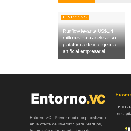
DESTACADOS
Runflow levanta US$1.4
millones para acelerar su
plataforma de inteligencia
artificial empresarial
Powere
En
ILB 
en capita
Entorno.VC: Primer medio especializado
en la oferta de inversión para Startups,
Innovación y Emprendimiento de