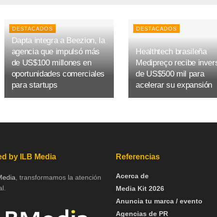
DESTACADOS
DESTACADOS
Dapta integra a Beezion, la
agencia que impulsó más
Healthtech brasileña
de US$100 millones en
Medipreço recibe inver
oportunidades comerciales
de US$500 mil para
para startups
acelerar su expansión
d by ILB Media
Referencias
Acerca de
Media
, transformamos la atención
l.
Media Kit 2026
Anuncia tu marca / evento
Agencias de PR