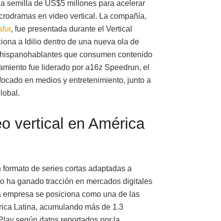
 semilla de US$5 millones para acelerar
crodramas en video vertical. La compañía,
afur
, fue presentada durante el Vertical
ona a Idilio dentro de una nueva ola de
as hispanohablantes que consumen contenido
iamiento fue liderado por a16z Speedrun, el
ocado en medios y entretenimiento, junto a
lobal.
deo vertical en América
n formato de series cortas adaptadas a
o ha ganado tracción en mercados digitales
La empresa se posiciona como una de las
rica Latina, acumulando más de 1.3
Play según datos reportados por la