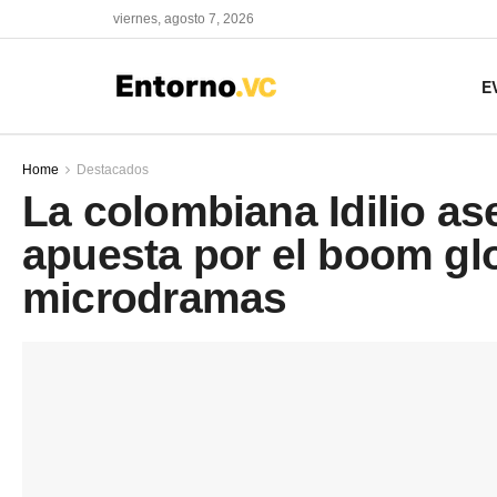
viernes, agosto 7, 2026
E
Home
Destacados
La colombiana Idilio a
apuesta por el boom glo
microdramas